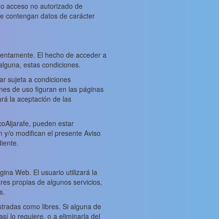
o o acceso no autorizado de
ue contengan datos de carácter
 atentamente. El hecho de acceder a
 alguna, estas condiciones.
ar sujeta a condiciones
ones de uso figuran en las páginas
ará la aceptación de las
coAljarafe, pueden estar
n y/o modifican el presente Aviso
iente.
ina Web. El usuario utilizará la
res propias de algunos servicios,
s.
tradas como libres. Si alguna de
í lo requiere, o a eliminarla del