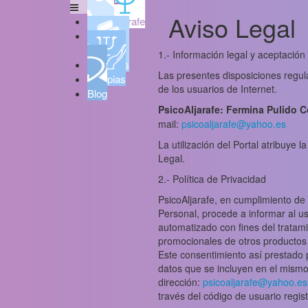
Aviso Legal
Psicoaljarafe
Quién
soy
1.- Información legal y aceptación
Servicios
Las presentes disposiciones regula
Terapias
de los usuarios de Internet.
Blog
PsicoAljarafe: Fermina Pulido C
mail:
psicoaljarafe@yahoo.es
La utilización del Portal atribuye 
Legal.
2.- Política de Privacidad
PsicoAljarafe, en cumplimiento de
Personal, procede a informar al us
automatizado con fines del tratam
promocionales de otros productos y
Este consentimiento así prestado 
datos que se incluyen en el mismo, 
dirección:
psicoaljarafe@yahoo.es
través del código de usuario regis