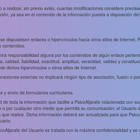
o a realizar, sin previo aviso, cuantas modificaciones considere precisa
ión, ya sea en el contenido de la información puesta a disposición del 
se dispusiesen enlaces o hipervínculos hacía otros sitios de Internet, 
 y contenidos.
irá responsabilidad alguna por los contenidos de algún enlace pertenec
a, calidad, fiabilidad, exactitud, amplitud, veracidad, validez y constitu
e dichos hipervínculos u otros sitios de Internet.
onexiones externas no implicará ningún tipo de asociación, fusión o par
e y envío de formularios curriculares.
ad de toda la información que facilite a PsicoAljarafe relacionada con s
eb o por cualquier otro medio que permita su comunicación; el Usuario 
s que realice. Dicha información deberá ser actualizada para que Psic
uario.
coAljarafe del Usuario es tratada con la máxima confidencialidad y se ut