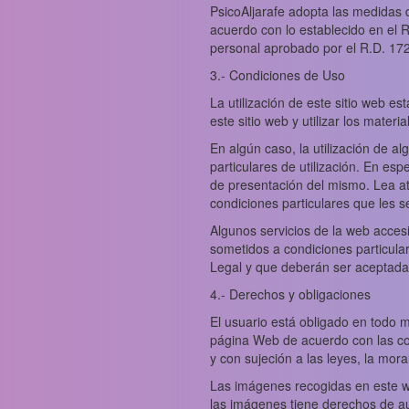
PsicoAljarafe adopta las medidas d
acuerdo con lo establecido en el
personal aprobado por el R.D. 17
3.- Condiciones de Uso
La utilización de este sitio web e
este sitio web y utilizar los mater
En algún caso, la utilización de a
particulares de utilización. En es
de presentación del mismo. Lea ate
condiciones particulares que les s
Algunos servicios de la web accesi
sometidos a condiciones particular
Legal y que deberán ser aceptadas 
4.- Derechos y obligaciones
El usuario está obligado en todo mo
página Web de acuerdo con las cond
y con sujeción a las leyes, la mo
Las imágenes recogidas en este we
las imágenes tiene derechos de aut