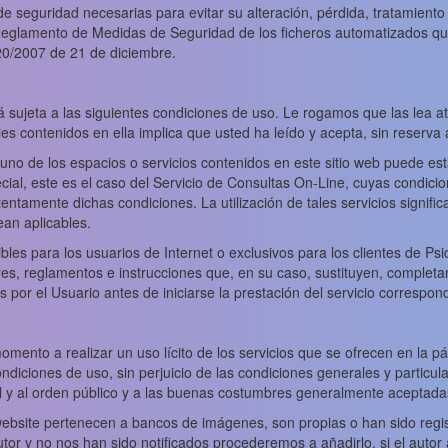
e seguridad necesarias para evitar su alteración, pérdida, tratamient
 Reglamento de Medidas de Seguridad de los ficheros automatizados q
20/2007 de 21 de diciembre.
stá sujeta a las siguientes condiciones de uso. Le rogamos que las lea
iales contenidos en ella implica que usted ha leído y acepta, sin reserva
lguno de los espacios o servicios contenidos en este sitio web puede est
pecial, este es el caso del Servicio de Consultas On-Line, cuyas condici
ntamente dichas condiciones. La utilización de tales servicios signific
ean aplicables.
bles para los usuarios de Internet o exclusivos para los clientes de Psi
es, reglamentos e instrucciones que, en su caso, sustituyen, completa
por el Usuario antes de iniciarse la prestación del servicio correspond
mento a realizar un uso lícito de los servicios que se ofrecen en la pág
iciones de uso, sin perjuicio de las condiciones generales y particula
ral y al orden público y a las buenas costumbres generalmente aceptada
bsite pertenecen a bancos de imágenes, son propias o han sido regis
or y no nos han sido notificados procederemos a añadirlo, si el autor as