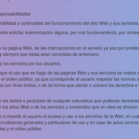
sponsabilidades
nibilidad y continuidad del funcionamiento del sitio Web y sus servicios
rá solicitar indemnización alguna, por mal funcionamiento, por cortes 
e su página Web, de las interrupciones en el servicio ya sea por proble
e y siempre que estas sean conocidas de antemano.
y los servicios por los usuarios.
que el uso que se haga de las páginas Web y sus servicios se realice c
 el orden público, ya que corresponde al usuario respetar las norma
ios con fines ilícitos, o de tal forma que atente o vulnere los derechos 
los daños o perjuicios de cualquier naturaleza que pudieran derivarse de
de los sitios Web o de los servicios y contenidos que en ellos se ofrecen.
o a impedir al usuario el acceso y uso a los servicios de la Web, en cu
ondiciones generales y particulares de uso y en caso de actos contrario
s y el orden público.