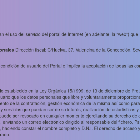
n el uso del servicio del portal de Internet (en adelante, la “web”) que
orrales
Dirección fiscal: C/Huelva, 37, Valencina de la Concepción, Sev
la condición de usuario del Portal e implica la aceptación de todas las c
 lo establecido en la Ley Orgánica 15/1999, de 13 de diciembre de Pro
uario que los datos personales que libre y voluntariamente proporcion
iento de la contratación, gestión económica de la misma así como para
 servicios que puedan ser de su interés, realización de estadísticas y 
puede ser revocado en cualquier momento ejercitando su derecho de c
enviando un correo electrónico dirigido al responsable del fichero, Psic
, haciendo constar el nombre completo y D.N.I. El derecho de acceso y 
trado.