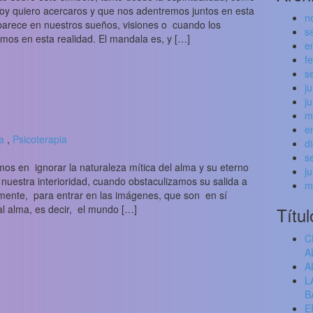
 Hoy quiero acercaros y que nos adentremos juntos en esta
n
parece en nuestros sueños, visiones o cuando los
s
os en esta realidad. El mandala es, y […]
e
f
s
j
j
m
e
a
,
Psicoterapia
d
s
en ignorar la naturaleza mítica del alma y su eterno
j
 nuestra interioridad, cuando obstaculizamos su salida a
m
ente, para entrar en las imágenes, que son en sí
al alma, es decir, el mundo […]
Títul
C
A
A
L
B
E