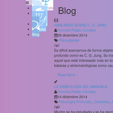
Blog
Psicoaljarafe
Quién
soy
Servicios
HABLANDO SOBRE C. G. JUNG
Terapias
Fermina Pulido Corrales
Blog
28 diciembre 2014
Psicoaljarafe
1
Es difícil acercarnos de forma objeti
profundo como es C. G. Jung. Su trab
aquel que esté interesado más en l
básicas y sintomatológicas como cau
Read More
LA SIMBOLOGÍA DEL MANDALA
Fermina Pulido Corrales
14 diciembre 2014
Psicología Profunda
,
Símbolos
,
0
Mucho se ha estudiado y se ha escrit