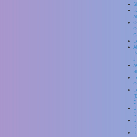
S
L
A
C
C
C
L
A
I
J
A
S
L
C
L
(
D
U
D
U
D
U