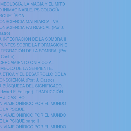
IMBOLOGÍA. LA MAGIA Y EL MITO
O INIMAGINABLE. PSICOLOGÍA
RQUETÍPICA.
ONSCIENCIA MATRIARCAL VS.
ONSCIENCIA PATRIARCAL (Por J.
astro)
A INTEGRACION DE LA SOMBRA II
PUNTES SOBRE LA FORMACIÓN E
NTEGRACIÓN DE LA SOMBRA. (Por
. Castro)
CERCAMIENTO ONÍRICO AL
ÍMBOLO DE LA SERPIENTE.
A ETICA Y EL DESARROLLO DE LA
ONSCIENCIA (Por: J. Castro)
A BÚSQUEDA DEL SIGNIFICADO.
Edward F. Edinger). TRADUCCIÓN
E J. CASTRO
N VIAJE ONÍRICO POR EL MUNDO
E LA PSIQUE
N VIAJE ONÍRICO POR EL MUNDO
E LA PSIQUE parte II
N VIAJE ONÍRICO POR EL MUNDO