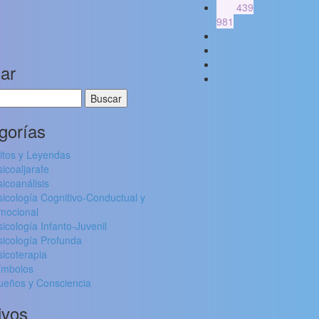
625 439
981
ar
:
gorías
itos y Leyendas
sicoaljarafe
sicoanálisis
sicología Cognitivo-Conductual y
mocional
sicología Infanto-Juvenil
sicología Profunda
sicoterapia
ímbolos
ueños y Consciencia
ivos