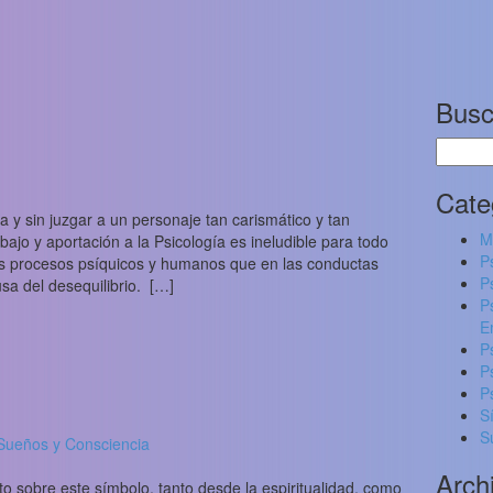
Busc
Buscar
Cate
va y sin juzgar a un personaje tan carismático y tan
M
ajo y aportación a la Psicología es ineludible para todo
P
os procesos psíquicos y humanos que en las conductas
P
sa del desequilibrio. […]
P
E
P
P
P
S
S
Sueños y Consciencia
Arch
o sobre este símbolo, tanto desde la espiritualidad, como