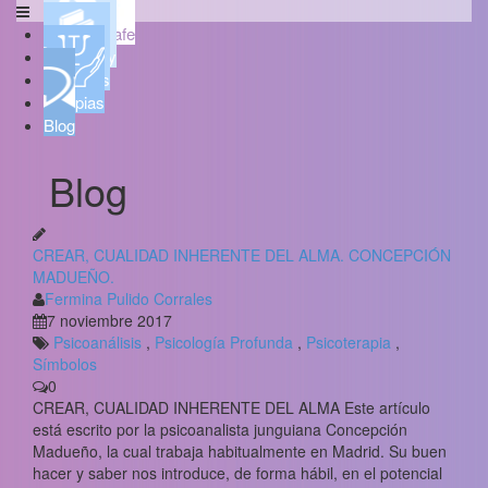
Psicoaljarafe
Quién soy
Servicios
Terapias
Blog
Blog
CREAR, CUALIDAD INHERENTE DEL ALMA. CONCEPCIÓN
MADUEÑO.
Fermina Pulido Corrales
7 noviembre 2017
Psicoanálisis
,
Psicología Profunda
,
Psicoterapia
,
Símbolos
0
CREAR, CUALIDAD INHERENTE DEL ALMA Este artículo
está escrito por la psicoanalista junguiana Concepción
Madueño, la cual trabaja habitualmente en Madrid. Su buen
hacer y saber nos introduce, de forma hábil, en el potencial