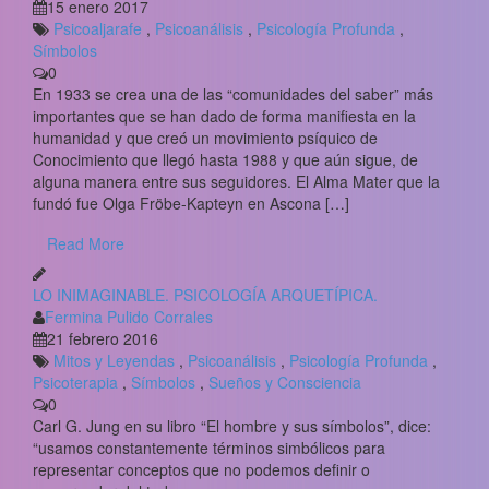
15 enero 2017
Psicoaljarafe
,
Psicoanálisis
,
Psicología Profunda
,
Símbolos
0
En 1933 se crea una de las “comunidades del saber” más
importantes que se han dado de forma manifiesta en la
humanidad y que creó un movimiento psíquico de
Conocimiento que llegó hasta 1988 y que aún sigue, de
alguna manera entre sus seguidores. El Alma Mater que la
fundó fue Olga Fröbe-Kapteyn en Ascona […]
Read More
LO INIMAGINABLE. PSICOLOGÍA ARQUETÍPICA.
Fermina Pulido Corrales
21 febrero 2016
Mitos y Leyendas
,
Psicoanálisis
,
Psicología Profunda
,
Psicoterapia
,
Símbolos
,
Sueños y Consciencia
0
Carl G. Jung en su libro “El hombre y sus símbolos”, dice:
“usamos constantemente términos simbólicos para
representar conceptos que no podemos definir o