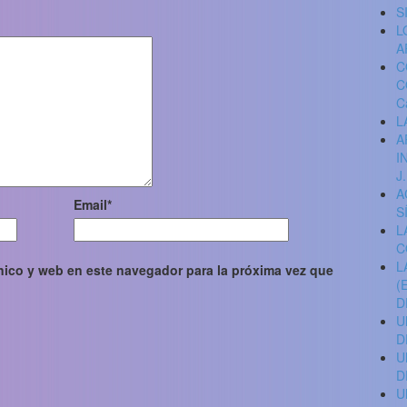
S
L
A
C
C
C
L
A
I
J
A
Email
*
S
L
C
L
nico y web en este navegador para la próxima vez que
(
D
U
D
U
D
U