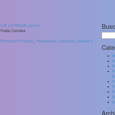
Busc
DE LA PSIQUE parte II
Pulido Corrales
Buscar
,
Psicología Profunda
,
Psicoterapia
,
Símbolos
,
Sueños y
Cate
M
P
P
P
E
P
P
P
S
S
Arch