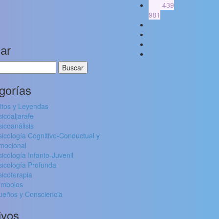
625 439
981
ar
:
gorías
itos y Leyendas
sicoaljarafe
sicoanálisis
sicología Cognitivo-Conductual y
mocional
sicología Infanto-Juvenil
sicología Profunda
sicoterapia
ímbolos
ueños y Consciencia
ivos