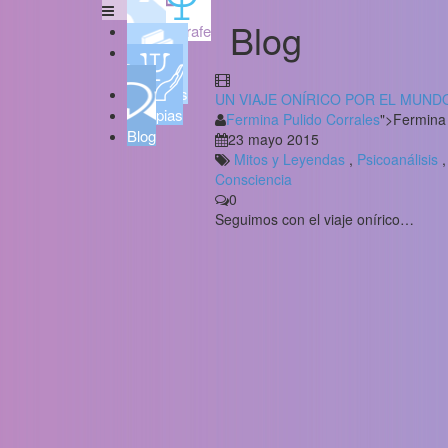
Blog
Psicoaljarafe
Quién
soy
Servicios
UN VIAJE ONÍRICO POR EL MUNDO 
Terapias
Fermina Pulido Corrales
">Fermina 
Blog
23 mayo 2015
Mitos y Leyendas
,
Psicoanálisis
Consciencia
0
Seguimos con el viaje onírico…