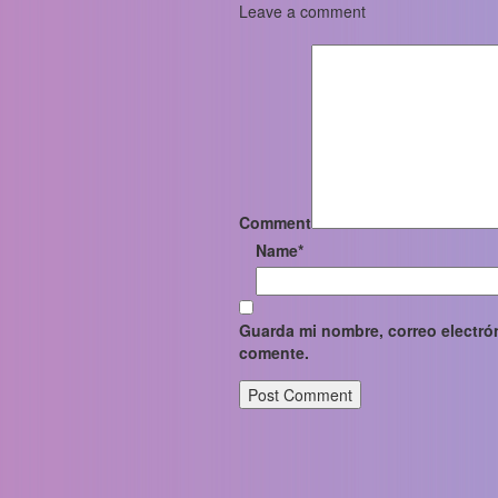
Leave a comment
Comment
Name
*
Guarda mi nombre, correo electró
comente.