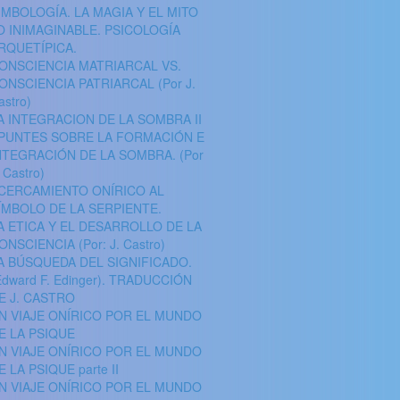
IMBOLOGÍA. LA MAGIA Y EL MITO
O INIMAGINABLE. PSICOLOGÍA
RQUETÍPICA.
ONSCIENCIA MATRIARCAL VS.
ONSCIENCIA PATRIARCAL (Por J.
astro)
A INTEGRACION DE LA SOMBRA II
PUNTES SOBRE LA FORMACIÓN E
NTEGRACIÓN DE LA SOMBRA. (Por
. Castro)
CERCAMIENTO ONÍRICO AL
ÍMBOLO DE LA SERPIENTE.
A ETICA Y EL DESARROLLO DE LA
ONSCIENCIA (Por: J. Castro)
A BÚSQUEDA DEL SIGNIFICADO.
Edward F. Edinger). TRADUCCIÓN
E J. CASTRO
N VIAJE ONÍRICO POR EL MUNDO
E LA PSIQUE
N VIAJE ONÍRICO POR EL MUNDO
E LA PSIQUE parte II
N VIAJE ONÍRICO POR EL MUNDO