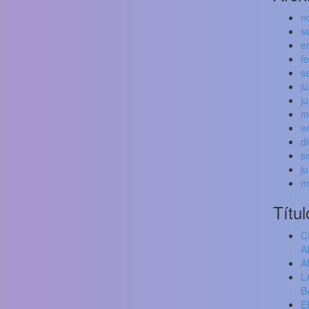
n
s
e
f
s
j
j
m
e
d
s
j
m
Títul
C
A
A
L
B
E