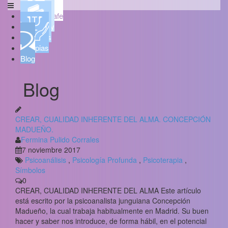
Psicoaljarafe
Quién soy
Servicios
Terapias
Blog
Blog
CREAR, CUALIDAD INHERENTE DEL ALMA. CONCEPCIÓN
MADUEÑO.
Fermina Pulido Corrales
7 noviembre 2017
Psicoanálisis
,
Psicología Profunda
,
Psicoterapia
,
Símbolos
0
CREAR, CUALIDAD INHERENTE DEL ALMA Este artículo
está escrito por la psicoanalista junguiana Concepción
Madueño, la cual trabaja habitualmente en Madrid. Su buen
hacer y saber nos introduce, de forma hábil, en el potencial