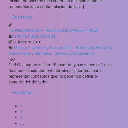
mismo, no nace de algo superfluo o simple como la
ornamentación o contemplación de la […]
Read More
LO INIMAGINABLE. PSICOLOGÍA ARQUETÍPICA.
Fermina Pulido Corrales
21 febrero 2016
Mitos y Leyendas
,
Psicoanálisis
,
Psicología Profunda
,
Psicoterapia
,
Símbolos
,
Sueños y Consciencia
0
Carl G. Jung en su libro “El hombre y sus símbolos”, dice:
“usamos constantemente términos simbólicos para
representar conceptos que no podemos definir o
comprender del todo.
Read More
1
2
3
…