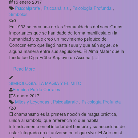
15 enero 2017
Psicoaljarafe
,
Psicoanálisis
,
Psicología Profunda
,
Símbolos
0
En 1933 se crea una de las “comunidades del saber” más
importantes que se han dado de forma manifiesta en la
humanidad y que creó un movimiento psíquico de
Conocimiento que llegó hasta 1988 y que aún sigue, de
alguna manera entre sus seguidores. El Alma Mater que la
fundó fue Olga Fröbe-Kapteyn en Ascona […]
Read More
SIMBOLOGÍA. LA MAGIA Y EL MITO
Fermina Pulido Corrales
8 enero 2017
Mitos y Leyendas
,
Psicoaljarafe
,
Psicología Profunda
0
El chamanismo es la primera noción de magia práctica,
unida al símbolo, que referencia lo que habita
intrínsicamente en el interior del hombre y su necesidad de
estar integrado en el universo en el que vive. El Arte en sí