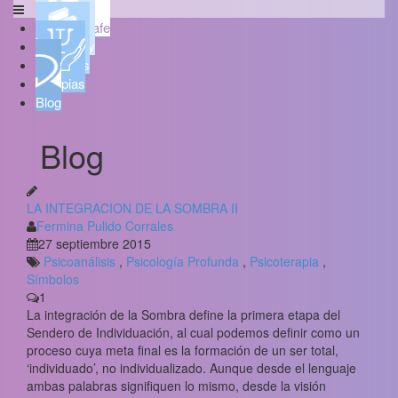
Psicoaljarafe
Quién soy
Servicios
Terapias
Blog
Blog
LA INTEGRACION DE LA SOMBRA II
Fermina Pulido Corrales
27 septiembre 2015
Psicoanálisis
,
Psicología Profunda
,
Psicoterapia
,
Símbolos
1
La integración de la Sombra define la primera etapa del
Sendero de Individuación, al cual podemos definir como un
proceso cuya meta final es la formación de un ser total,
‘individuado’, no individualizado. Aunque desde el lenguaje
ambas palabras signifiquen lo mismo, desde la visión