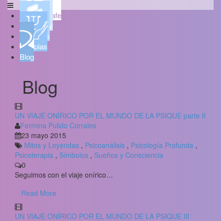
Psicoaljarafe
Quién soy
Servicios
Terapias
Blog
Blog
UN VIAJE ONÍRICO POR EL MUNDO DE LA PSIQUE parte II
Fermina Pulido Corrales
23 mayo 2015
Mitos y Leyendas
,
Psicoanálisis
,
Psicología Profunda
,
Psicoterapia
,
Símbolos
,
Sueños y Consciencia
0
Seguimos con el viaje onírico…
Read More
UN VIAJE ONÍRICO POR EL MUNDO DE LA PSIQUE III