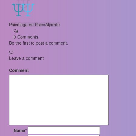
Psicóloga en PsicoAljarafe
0 Comments
Be the first to post a comment.
Leave a comment
Comment
Name
*