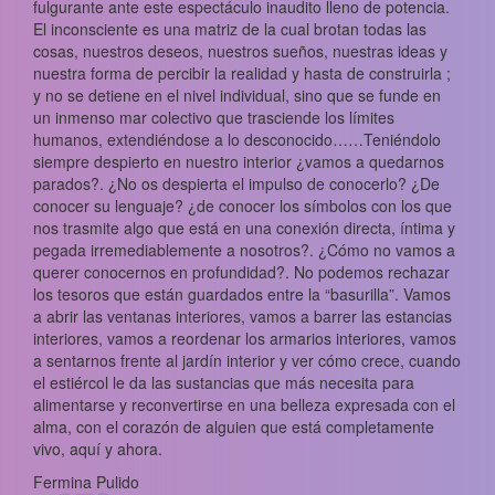
fulgurante ante este espectáculo inaudito lleno de potencia.
El inconsciente es una matriz de la cual brotan todas las
cosas, nuestros deseos, nuestros sueños, nuestras ideas y
nuestra forma de percibir la realidad y hasta de construirla ;
y no se detiene en el nivel individual, sino que se funde en
un inmenso mar colectivo que trasciende los límites
humanos, extendiéndose a lo desconocido……Teniéndolo
siempre despierto en nuestro interior ¿vamos a quedarnos
parados?. ¿No os despierta el impulso de conocerlo? ¿De
conocer su lenguaje? ¿de conocer los símbolos con los que
nos trasmite algo que está en una conexión directa, íntima y
pegada irremediablemente a nosotros?. ¿Cómo no vamos a
querer conocernos en profundidad?. No podemos rechazar
los tesoros que están guardados entre la “basurilla”. Vamos
a abrir las ventanas interiores, vamos a barrer las estancias
interiores, vamos a reordenar los armarios interiores, vamos
a sentarnos frente al jardín interior y ver cómo crece, cuando
el estiércol le da las sustancias que más necesita para
alimentarse y reconvertirse en una belleza expresada con el
alma, con el corazón de alguien que está completamente
vivo, aquí y ahora.
Fermina Pulido