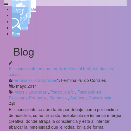
Psicoaljarafe
Quién soy
Servicios
Terapias
Blog
Blog
El inconsciente es una matriz de la cual brotan todas las
cosas
Fermina Pulido Corrales
">Fermina Pulido Corrales
5 mayo 2014
Mitos y Leyendas
,
Psicoaljarafe
,
Psicoanálisis
,
Psicología Profunda
,
Símbolos
,
Sueños y Consciencia
0
El inconsciente se abre tanto por debajo, como por encima
de nosotros, como un vasto receptáculo de inmensa energía
creativa, donde atrapa la consciencia y ésta al intentar
abarcar la inmensidad que le rodea, brilla de forma